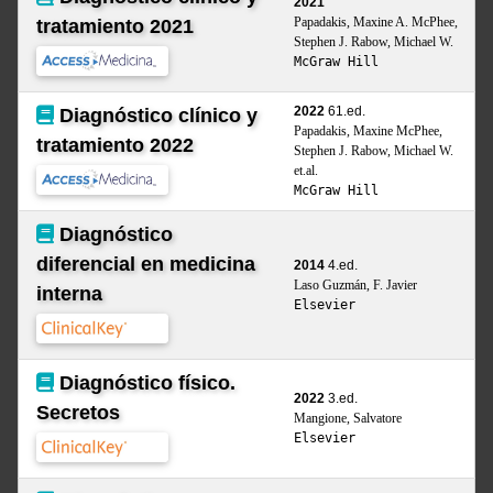
2021
Papadakis, Maxine A. McPhee,
tratamiento 2021
Stephen J. Rabow, Michael W.
McGraw Hill
2022
61.ed.
Diagnóstico clínico y
Papadakis, Maxine McPhee,
tratamiento 2022
Stephen J. Rabow, Michael W.
et.al.
McGraw Hill
Diagnóstico
diferencial en medicina
2014
4.ed.
Laso Guzmán, F. Javier
interna
Elsevier
Diagnóstico físico.
2022
3.ed.
Secretos
Mangione, Salvatore
Elsevier