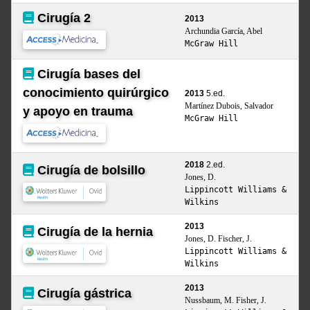
Cirugía 2
2013
Archundia García, Abel
McGraw Hill
Cirugía bases del
conocimiento quirúrgico
2013
5.ed.
Martínez Dubois, Salvador
y apoyo en trauma
McGraw Hill
2018
2.ed.
Cirugía de bolsillo
Jones, D.
Lippincott Williams &
Wilkins
2013
Cirugía de la hernia
Jones, D. Fischer, J.
Lippincott Williams &
Wilkins
2013
Cirugía gástrica
Nussbaum, M. Fisher, J.