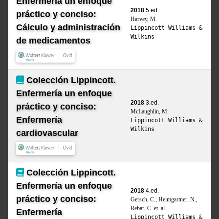
Enfermería un enfoque
2018
5.ed.
práctico y conciso:
Harvey, M.
Cálculo y administración
Lippincott Williams &
Wilkins
de medicamentos
Colección Lippincott.
Enfermería un enfoque
2018
3.ed.
práctico y conciso:
McLaughlin, M.
Enfermería
Lippincott Williams &
Wilkins
cardiovascular
Colección Lippincott.
Enfermería un enfoque
2018
4.ed.
práctico y conciso:
Gersch, C., Heimgartner, N.,
Rebar, C. et. al.
Enfermería
Lippincott Williams &