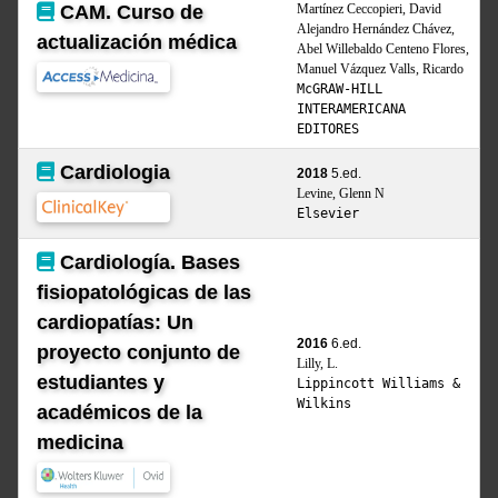
CAM. Curso de
Martínez Ceccopieri, David
Alejandro Hernández Chávez,
actualización médica
Abel Willebaldo Centeno Flores,
Manuel Vázquez Valls, Ricardo
McGRAW-HILL
INTERAMERICANA
EDITORES
Cardiologia
2018
5.ed.
Levine, Glenn N
Elsevier
Cardiología. Bases
fisiopatológicas de las
cardiopatías: Un
2016
6.ed.
proyecto conjunto de
Lilly, L.
estudiantes y
Lippincott Williams &
Wilkins
académicos de la
medicina