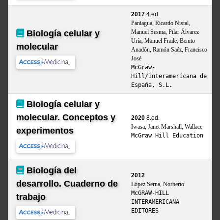
2017
4.ed.
Paniagua, Ricardo Nistal,
Biología celular y
Manuel Sesma, Pilar Álvarez
Uría, Manuel Fraile, Benito
molecular
Anadón, Ramón Saéz, Francisco
José
McGraw-
Hill/Interamericana de
España, S.L.
Biología celular y
molecular. Conceptos y
2020
8.ed.
Iwasa, Janet Marshall, Wallace
experimentos
McGraw Hill Education
Biología del
2012
desarrollo. Cuaderno de
López Serna, Norberto
McGRAW-HILL
trabajo
INTERAMERICANA
EDITORES