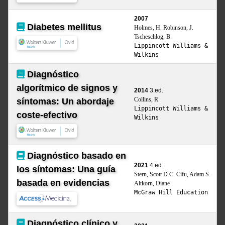
2007
Diabetes mellitus
Holmes, H. Robinson, J.
Tscheschlog, B.
Lippincott Williams &
Wilkins
Diagnóstico
algorítmico de signos y
2014
3.ed.
Collins, R.
síntomas: Un abordaje
Lippincott Williams &
coste-efectivo
Wilkins
Diagnóstico basado en
2021
4.ed.
los síntomas: Una guía
Stern, Scott D.C. Cifu, Adam S.
basada en evidencias
Altkorn, Diane
McGraw Hill Education
Diagnóstico clínico y