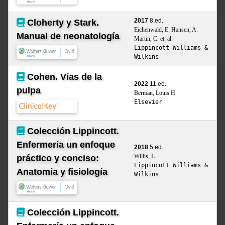
2017
8.ed.
Cloherty y Stark.
Eichenwald, E. Hansen, A.
Manual de neonatología
Martin, C. et. al.
Lippincott Williams &
Wilkins
Cohen. Vías de la
2022
11.ed.
pulpa
Berman, Louis H.
Elsevier
Colección Lippincott.
Enfermería un enfoque
2018
5.ed.
Willis, L.
práctico y conciso:
Lippincott Williams &
Anatomía y fisiología
Wilkins
Colección Lippincott.