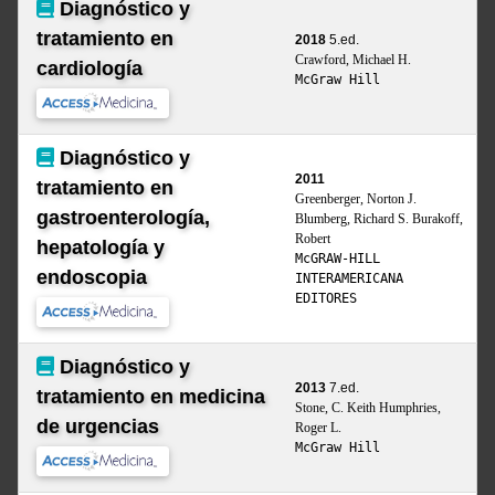
Diagnóstico y
tratamiento en
2018
5.ed.
Crawford, Michael H.
cardiología
McGraw Hill
Diagnóstico y
2011
tratamiento en
Greenberger, Norton J.
gastroenterología,
Blumberg, Richard S. Burakoff,
Robert
hepatología y
McGRAW-HILL
endoscopia
INTERAMERICANA
EDITORES
Diagnóstico y
2013
7.ed.
tratamiento en medicina
Stone, C. Keith Humphries,
de urgencias
Roger L.
McGraw Hill