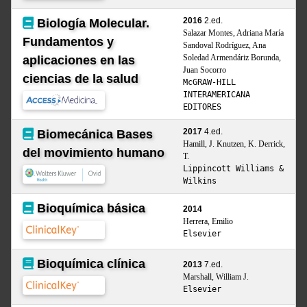
2016
2.ed.
Biología Molecular.
Salazar Montes, Adriana María
Fundamentos y
Sandoval Rodríguez, Ana
Soledad Armendáriz Borunda,
aplicaciones en las
Juan Socorro
ciencias de la salud
McGRAW-HILL
INTERAMERICANA
EDITORES
2017
4.ed.
Biomecánica Bases
Hamill, J. Knutzen, K. Derrick,
del movimiento humano
T.
Lippincott Williams &
Wilkins
Bioquímica básica
2014
Herrera, Emilio
Elsevier
Bioquímica clínica
2013
7.ed.
Marshall, William J.
Elsevier