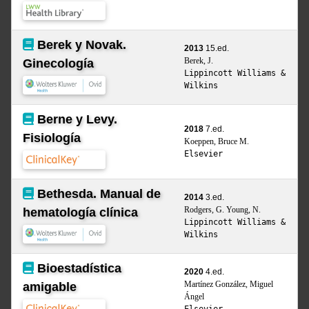
Berek y Novak.
2013
15.ed.
Berek, J.
Ginecología
Lippincott Williams &
Wilkins
Berne y Levy.
2018
7.ed.
Fisiología
Koeppen, Bruce M.
Elsevier
Bethesda. Manual de
2014
3.ed.
Rodgers, G. Young, N.
hematología clínica
Lippincott Williams &
Wilkins
Bioestadística
2020
4.ed.
Martínez González, Miguel
amigable
Ángel