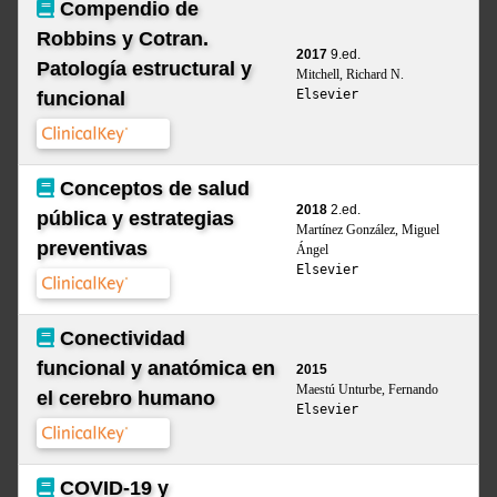
Compendio de
Robbins y Cotran.
2017
9.ed.
Patología estructural y
Mitchell, Richard N.
Elsevier
funcional
Conceptos de salud
2018
2.ed.
pública y estrategias
Martínez González, Miguel
preventivas
Ángel
Elsevier
Conectividad
funcional y anatómica en
2015
Maestú Unturbe, Fernando
el cerebro humano
Elsevier
COVID-19 y