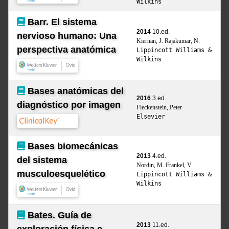
Wilkins
Barr. El sistema
2014
10.ed.
nervioso humano: Una
Kiernan, J. Rajakumar, N.
perspectiva anatómica
Lippincott Williams &
Wilkins
Bases anatómicas del
2016
3.ed.
diagnóstico por imagen
Fleckenstein, Peter
Elsevier
Bases biomecánicas
2013
4.ed.
del sistema
Nordin, M. Frankel, V
musculoesquelético
Lippincott Williams &
Wilkins
Bates. Guía de
2013
11.ed.