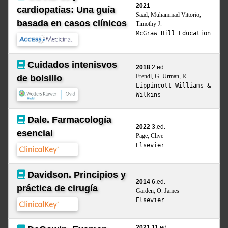
2021
cardiopatías: Una guía
Saad, Muhammad Vittorio,
basada en casos clínicos
Timothy J.
McGraw Hill Education
Cuidados intenisvos
2018
2.ed.
Frendl, G. Urman, R.
de bolsillo
Lippincott Williams &
Wilkins
Dale. Farmacología
2022
3.ed.
esencial
Page, Clive
Elsevier
Davidson. Principios y
2014
6.ed.
práctica de cirugía
Garden, O. James
Elsevier
2021
11.ed.