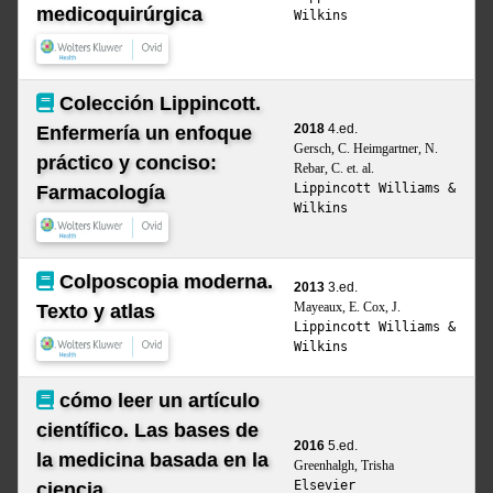
medicoquirúrgica
Wilkins
Colección Lippincott.
2018
4.ed.
Enfermería un enfoque
Gersch, C. Heimgartner, N.
práctico y conciso:
Rebar, C. et. al.
Lippincott Williams &
Farmacología
Wilkins
Colposcopia moderna.
2013
3.ed.
Mayeaux, E. Cox, J.
Texto y atlas
Lippincott Williams &
Wilkins
cómo leer un artículo
científico. Las bases de
2016
5.ed.
la medicina basada en la
Greenhalgh, Trisha
Elsevier
ciencia