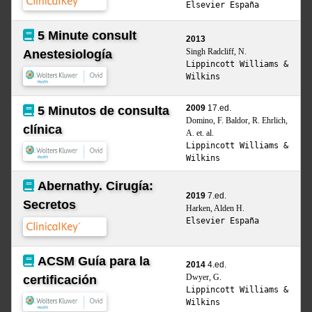
Elsevier España
5 Minute consult
2013
Singh Radcliff, N.
Anestesiología
Lippincott Williams &
Wilkins
2009
17.ed.
5 Minutos de consulta
Domino, F. Baldor, R. Ehrlich,
clínica
A. et. al.
Lippincott Williams &
Wilkins
Abernathy. Cirugía:
2019
7.ed.
Secretos
Harken, Alden H.
Elsevier España
ACSM Guía para la
2014
4.ed.
Dwyer, G.
certificación
Lippincott Williams &
Wilkins