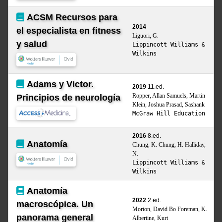
ACSM Recursos para
2014
el especialista en fitness
Liguori, G.
y salud
Lippincott Williams &
Wilkins
Adams y Victor.
2019
11.ed.
Ropper, Allan Samuels, Martin
Principios de neurología
Klein, Joshua Prasad, Sashank
McGraw Hill Education
2016
8.ed.
Anatomía
Chung, K. Chung, H. Halliday,
N.
Lippincott Williams &
Wilkins
Anatomía
2022
2.ed.
macroscópica. Un
Morton, David Bo Foreman, K.
panorama general
Albertine, Kurt