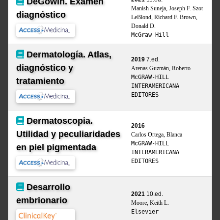
DeGowin. Examen
Manish Suneja, Joseph F. Szot
diagnóstico
LeBlond, Richard F. Brown,
Donald D.
McGraw Hill
Dermatología. Atlas,
2019
7.ed.
diagnóstico y
Arenas Guzmán, Roberto
McGRAW-HILL
tratamiento
INTERAMERICANA
EDITORES
Dermatoscopia.
2016
Utilidad y peculiaridades
Carlos Ortega, Blanca
McGRAW-HILL
en piel pigmentada
INTERAMERICANA
EDITORES
Desarrollo
2021
10.ed.
embrionario
Moore, Keith L.
Elsevier