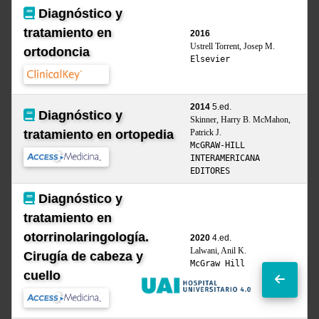
Diagnóstico y
tratamiento en
2016
Ustrell Torrent, Josep M.
ortodoncia
Elsevier
2014
5.ed.
Diagnóstico y
Skinner, Harry B. McMahon,
tratamiento en ortopedia
Patrick J.
McGRAW-HILL
INTERAMERICANA
EDITORES
Diagnóstico y
tratamiento en
otorrinolaringología.
2020
4.ed.
Lalwani, Anil K.
Cirugía de cabeza y
McGraw Hill
cuello