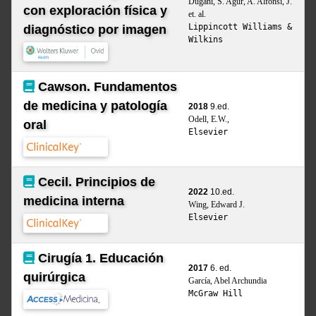
Dugani, S. Agur, A. Alfonsi, J.
con exploración física y
et. al.
Lippincott Williams &
diagnóstico por imagen
Wilkins
Cawson. Fundamentos
de medicina y patología
2018
9.ed.
Odell, E.W.,
oral
Elsevier
Cecil. Principios de
2022
10.ed.
medicina interna
Wing, Edward J.
Elsevier
Cirugía 1. Educación
2017
6. ed.
quirúrgica
García, Abel Archundia
McGraw Hill