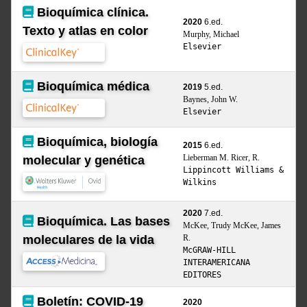
Bioquímica clínica.
2020
6.ed.
Texto y atlas en color
Murphy, Michael
Elsevier
Bioquímica médica
2019
5.ed.
Baynes, John W.
Elsevier
Bioquímica, biología
2015
6.ed.
Lieberman M. Ricer, R.
molecular y genética
Lippincott Williams &
Wilkins
2020
7.ed.
Bioquímica. Las bases
McKee, Trudy McKee, James
moleculares de la vida
R.
McGRAW-HILL
INTERAMERICANA
EDITORES
Boletín: COVID-19
2020