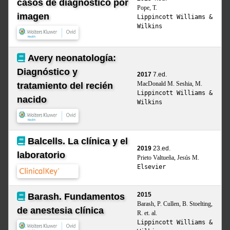
casos de diagnóstico por
Pope, T.
imagen
Lippincott Williams &
Wilkins
Avery neonatología:
Diagnóstico y
2017
7.ed.
MacDonald M. Seshia, M.
tratamiento del recién
Lippincott Williams &
nacido
Wilkins
Balcells. La clínica y el
2019
23.ed.
laboratorio
Prieto Valtueña, Jesús M.
Elsevier
2015
Barash. Fundamentos
Barash, P. Cullen, B. Stoelting,
de anestesia clínica
R. et. al.
Lippincott Williams &