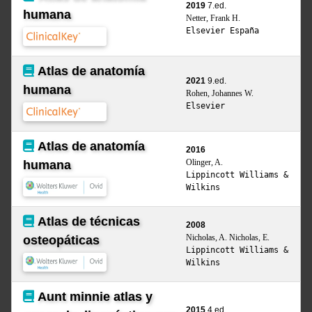
2019
7.ed.
humana
Netter, Frank H.
Elsevier España
Atlas de anatomía
2021
9.ed.
humana
Rohen, Johannes W.
Elsevier
Atlas de anatomía
2016
Olinger, A.
humana
Lippincott Williams &
Wilkins
Atlas de técnicas
2008
Nicholas, A. Nicholas, E.
osteopáticas
Lippincott Williams &
Wilkins
Aunt minnie atlas y
2015
4.ed.