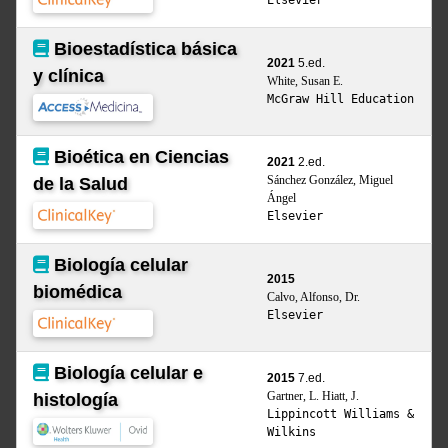
Elsevier
Bioestadística básica
2021
5.ed.
y clínica
White, Susan E.
McGraw Hill Education
Bioética en Ciencias
2021
2.ed.
Sánchez González, Miguel
de la Salud
Ángel
Elsevier
Biología celular
2015
biomédica
Calvo, Alfonso, Dr.
Elsevier
Biología celular e
2015
7.ed.
Gartner, L. Hiatt, J.
histología
Lippincott Williams &
Wilkins