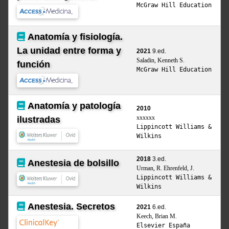
McGraw Hill Education
Anatomía y fisiología.
La unidad entre forma y
2021
9.ed.
Saladin, Kenneth S.
función
McGraw Hill Education
Anatomía y patología
2010
xxxxxx
ilustradas
Lippincott Williams &
Wilkins
2018
3.ed.
Anestesia de bolsillo
Urman, R. Ehrenfeld, J.
Lippincott Williams &
Wilkins
Anestesia. Secretos
2021
6.ed.
Keech, Brian M.
Elsevier España